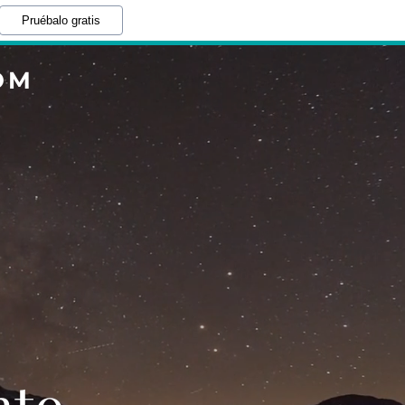
Pruébalo gratis
OM
nto